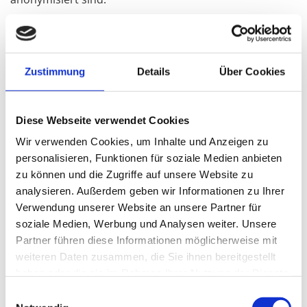
1.) Sitzung
Zweck: Zum Erinnern an unterschiedliche
Besucherpräferenzen auf der Website.
Zustimmung
Details
Über Cookies
Dauer: Für die Dauer der Browsersitzung.
Diese Webseite verwendet Cookies
2.) Bevorzugte Sprache
Wir verwenden Cookies, um Inhalte und Anzeigen zu
Zweck: Um die Website in der vom Besucher
personalisieren, Funktionen für soziale Medien anbieten
bevorzugten Sprache bereitstellen zu können (wenn
zu können und die Zugriffe auf unsere Website zu
die Website mehrere Sprachen enthält).
analysieren. Außerdem geben wir Informationen zu Ihrer
Dauer: 1 Jahr.
Verwendung unserer Website an unsere Partner für
soziale Medien, Werbung und Analysen weiter. Unsere
3.) Währung
Partner führen diese Informationen möglicherweise mit
Zweck: Um Preise in der Währung anzeigen zu können,
weiteren Daten zusammen, die Sie ihnen bereitgestellt
die den Vorlieben des Besuchers entspricht.
haben oder die sie im Rahmen Ihrer Nutzung der Dienste
Dauer: 30 Tage.
gesammelt haben.
Einwilligungsauswahl